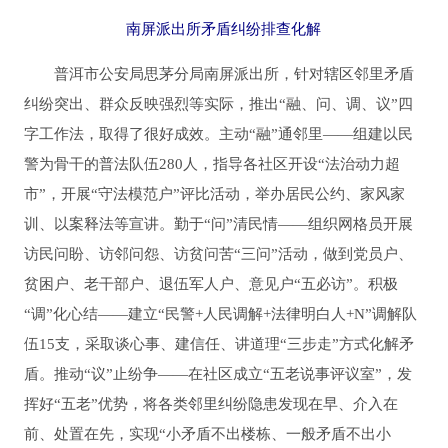
南屏派出所矛盾纠纷排查化解
普洱市公安局思茅分局南屏派出所，针对辖区邻里矛盾
纠纷突出、群众反映强烈等实际，推出“融、问、调、议”四
字工作法，取得了很好成效。主动“融”通邻里——组建以民
警为骨干的普法队伍280人，指导各社区开设“法治动力超
市”，开展“守法模范户”评比活动，举办居民公约、家风家
训、以案释法等宣讲。勤于“问”清民情——组织网格员开展
访民问盼、访邻问怨、访贫问苦“三问”活动，做到党员户、
贫困户、老干部户、退伍军人户、意见户“五必访”。积极
“调”化心结——建立“民警+人民调解+法律明白人+N”调解队
伍15支，采取谈心事、建信任、讲道理“三步走”方式化解矛
盾。推动“议”止纷争——在社区成立“五老说事评议室”，发
挥好“五老”优势，将各类邻里纠纷隐患发现在早、介入在
前、处置在先，实现“小矛盾不出楼栋、一般矛盾不出小