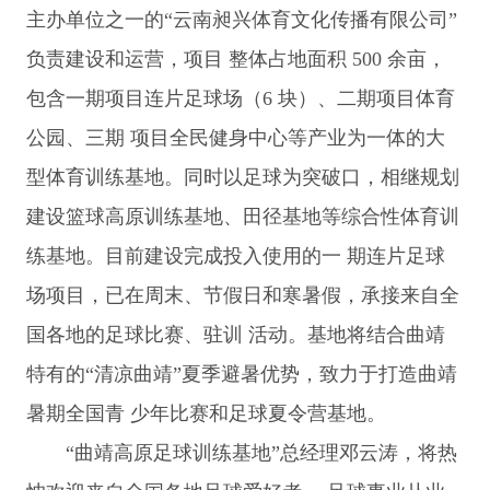
主办单位之一的“云南昶兴体育文化传播有限公司”
负责建设和运营，项目 整体占地面积 500 余亩，
包含一期项目连片足球场（6 块）、二期项目体育
公园、三期 项目全民健身中心等产业为一体的大
型体育训练基地。同时以足球为突破口，相继规划
建设篮球高原训练基地、田径基地等综合性体育训
练基地。目前建设完成投入使用的一 期连片足球
场项目，已在周末、节假日和寒暑假，承接来自全
国各地的足球比赛、驻训 活动。基地将结合曲靖
特有的“清凉曲靖”夏季避暑优势，致力于打造曲靖
暑期全国青 少年比赛和足球夏令营基地。
“曲靖高原足球训练基地”总经理邓云涛，将热