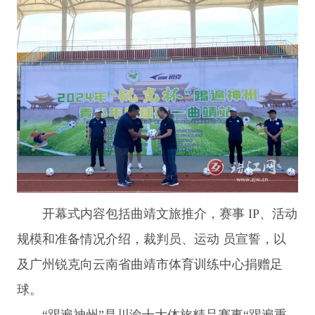
开幕式内容包括曲靖文旅推介，赛事 IP、活动
规模和准备情况介绍，裁判员、运动 员宣誓，以
及广州锐克向云南省曲靖市体育训练中心捐赠足
球。
“踢遍神州”是川渝十大体旅精品赛事“踢遍重