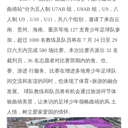
曲靖站”分为五人制 U7AB 组，U8AB 组，U9，八
人制 U9，U10，U11，共八个组别，邀请了来自云
南、贵州、海南、重庆等地 127 支青少年足球队参
加，超过 1000 名教练及队员将在 7 月 24 日至 29
日六天内完成 580 场比赛。本次比赛共派出 32 名
裁判员，36 名志愿者对比赛营期内的食、住、
赛、游进 行服务。比赛在增进多地青少年足球队
间交流和友谊的同时，也体现了体育+旅游的融合
发展。 球队教练和队员将有机会通过旅游环节体
验曲靖美景，让来访的足球少年领略曲靖的风 土
人情，树立爱家爱国的情怀。