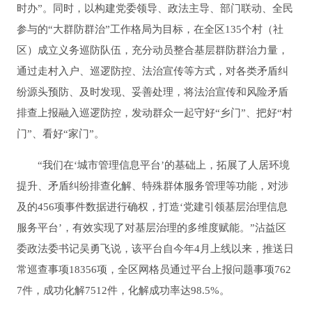
时办”。同时，以构建党委领导、政法主导、部门联动、全民
参与的“大群防群治”工作格局为目标，在全区135个村（社
区）成立义务巡防队伍，充分动员整合基层群防群治力量，
通过走村入户、巡逻防控、法治宣传等方式，对各类矛盾纠
纷源头预防、及时发现、妥善处理，将法治宣传和风险矛盾
排查上报融入巡逻防控，发动群众一起守好“乡门”、把好“村
门”、看好“家门”。
“我们在‘城市管理信息平台’的基础上，拓展了人居环境
提升、矛盾纠纷排查化解、特殊群体服务管理等功能，对涉
及的456项事件数据进行确权，打造‘党建引领基层治理信息
服务平台’，有效实现了对基层治理的多维度赋能。”沾益区
委政法委书记吴勇飞说，该平台自今年4月上线以来，推送日
常巡查事项18356项，全区网格员通过平台上报问题事项762
7件，成功化解7512件，化解成功率达98.5%。