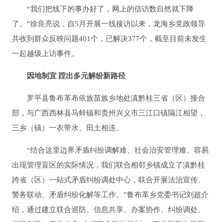
“我们把线下的事办好了，网上的信访数自然就下降
了。”徐良亮说，自5月开展一线接访以来，龙海乡党政领导
共收到群众反映问题401个，已解决377个，截至目前未发生
一起越级上访事件。
因地制宜 蹚出多元解纷新路径
罗平县鲁布革布依族苗族乡地处滇黔桂三省（区）接合
部，与广西西林县马蚌镇和贵州兴义市三江口镇隔江相望，
三乡（镇）一衣带水、田土相连。
“结合这里边界矛盾纠纷调解难、社会治安管理难、容易
出现管理盲区的实际情况，我们联合相邻乡镇成立了滇黔桂
跨省（区）一站式矛盾纠纷调处中心，联合开展法治宣传、
警务联动、矛盾纠纷化解等工作。”鲁布革乡党委书记刘超介
绍，通过建立联合巡防、信息共享、办案协作、纠纷调处、