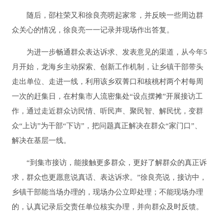
随后，邵柱荣又和徐良亮唠起家常，并反映一些周边群
众关心的情况，徐良亮一一记录并现场作出答复。
为进一步畅通群众表达诉求、发表意见的渠道，从今年5
月开始，龙海乡主动探索、创新工作机制，让乡镇干部带头
走出单位、走进一线，利用该乡双菁口和核桃村两个村每周
一次的赶集日，在村集市人流密集处“设点摆摊”开展接访工
作，通过走近群众访民情、听民声、聚民智、解民忧，变群
众“上访”为干部“下访”，把问题真正解决在群众“家门口”、
解决在基层一线。
“到集市接访，能接触更多群众，更好了解群众的真正诉
求，群众也更愿意说真话、表达诉求。”徐良亮说，接访中，
乡镇干部能当场办理的，现场办公立即处理；不能现场办理
的，认真记录后交责任单位核实办理，并向群众及时反馈。