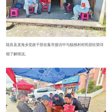
陆良县龙海乡党政干部在集市接访中与核桃村村民邵柱荣详
细了解情况。