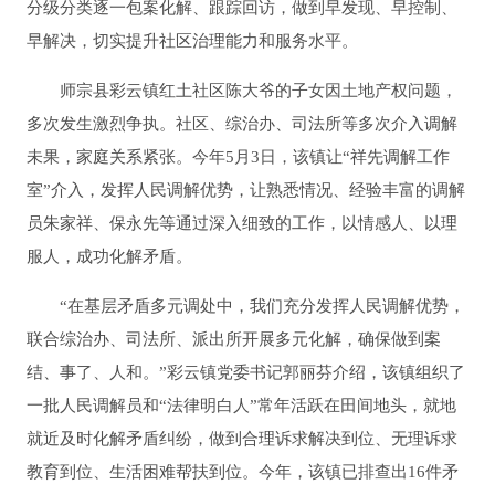
分级分类逐一包案化解、跟踪回访，做到早发现、早控制、
早解决，切实提升社区治理能力和服务水平。
师宗县彩云镇红土社区陈大爷的子女因土地产权问题，
多次发生激烈争执。社区、综治办、司法所等多次介入调解
未果，家庭关系紧张。今年5月3日，该镇让“祥先调解工作
室”介入，发挥人民调解优势，让熟悉情况、经验丰富的调解
员朱家祥、保永先等通过深入细致的工作，以情感人、以理
服人，成功化解矛盾。
“在基层矛盾多元调处中，我们充分发挥人民调解优势，
联合综治办、司法所、派出所开展多元化解，确保做到案
结、事了、人和。”彩云镇党委书记郭丽芬介绍，该镇组织了
一批人民调解员和“法律明白人”常年活跃在田间地头，就地
就近及时化解矛盾纠纷，做到合理诉求解决到位、无理诉求
教育到位、生活困难帮扶到位。今年，该镇已排查出16件矛