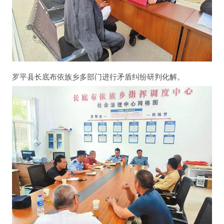
罗平县长底布依族乡多部门进行矛盾纠纷研判化解。