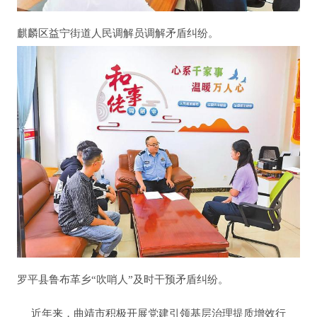
麒麟区益宁街道人民调解员调解矛盾纠纷。
罗平县鲁布革乡“吹哨人”及时干预矛盾纠纷。
近年来，曲靖市积极开展党建引领基层治理提质增效行