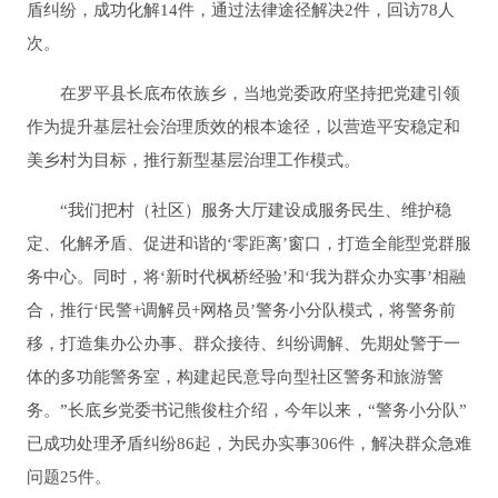
盾纠纷，成功化解14件，通过法律途径解决2件，回访78人
次。
在罗平县长底布依族乡，当地党委政府坚持把党建引领
作为提升基层社会治理质效的根本途径，以营造平安稳定和
美乡村为目标，推行新型基层治理工作模式。
“我们把村（社区）服务大厅建设成服务民生、维护稳
定、化解矛盾、促进和谐的‘零距离’窗口，打造全能型党群服
务中心。同时，将‘新时代枫桥经验’和‘我为群众办实事’相融
合，推行‘民警+调解员+网格员’警务小分队模式，将警务前
移，打造集办公办事、群众接待、纠纷调解、先期处警于一
体的多功能警务室，构建起民意导向型社区警务和旅游警
务。”长底乡党委书记熊俊柱介绍，今年以来，“警务小分队”
已成功处理矛盾纠纷86起，为民办实事306件，解决群众急难
问题25件。