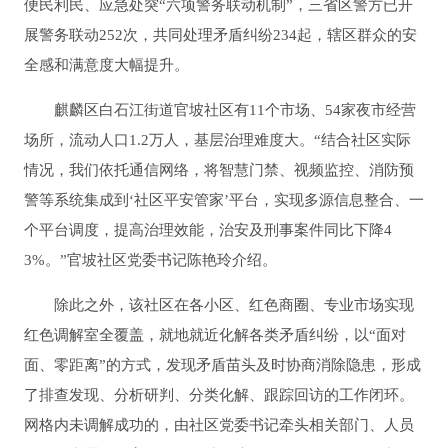
便民利民、应急处突“六项警务联动机制”，三省区警方已开
展警务联动252次，共同处理矛盾纠纷234起，辖区群众的安
全感和满意度大幅提升。
麒麟区白石江街道官坡社区有11个市场、54家夜市经营
场所，流动人口1.2万人，基层治理难度大。“结合社区实际
情况，我们依托通信网络，将智慧门禁、视频监控、消防预
警等系统集成到‘社区平安管家’平台，实现多源信息整合、一
个平台调度，提高治理效能，治安及刑事案件同比下降4
3%。”官坡社区党委书记陈艳玲介绍。
除此之外，该社区在各小区、红色商圈、专业市场实现
红色调解室全覆盖，就地就近化解各类矛盾纠纷，以“面对
面、零距离”的方式，发现矛盾苗头及时协商消除隐患，形成
了排查发现、分析研判、分类化解、跟踪回访的工作闭环。
网格内未调解成功的，由社区党委书记牵头相关部门、人员