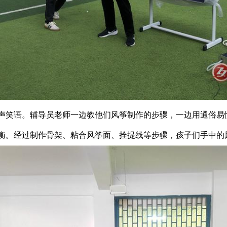
声笑语。辅导员老师一边教他们风筝制作的步骤，一边用通俗易
衡。经过制作骨架、粘合风筝面、拴提线等步骤，孩子们手中的