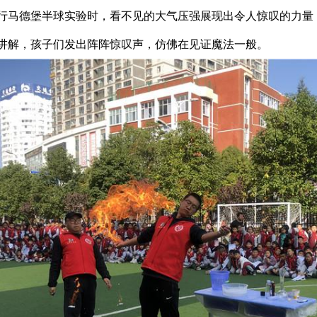
行马德堡半球实验时，看不见的大气压强展现出令人惊叹的力量
讲解，孩子们发出阵阵惊叹声，仿佛在见证魔法一般。