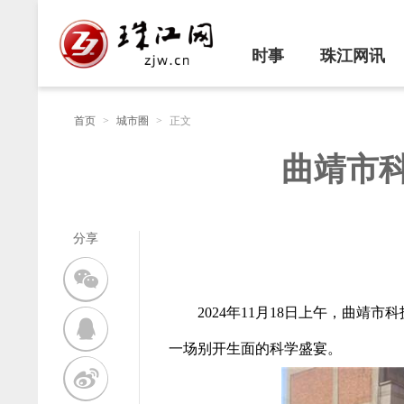
时事
珠江网讯
首页
>
城市圈
>
正文
曲靖市
分享
2024年11月18日上午，曲
一场别开生面的科学盛宴。