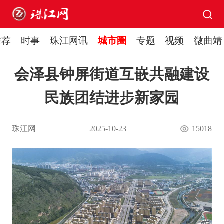
推荐
时事
珠江网讯
城市圈
专题
视频
微曲靖
会泽县钟屏街道互嵌共融建设
民族团结进步新家园
珠江网
2025-10-23
15018