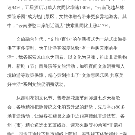
速94%，五星酒店订单人次同比增速130%。“云南飞越丛林
探险乐园”成为热门景区，文旅体融合带来更多异地游客。其
中，“云南磨憨口岸附近酒店”搜索量同比上涨417%。
文旅融合时代，“文旅+百业”的创新模式为一站式出游提
供了更多便利。为了让游客深度体验“有一种叫云南的生
活”，我省探索以山水为画卷、以文化为灵魂，推出非遗购物
月、新剧（节）目展演等文旅活动，加强夜间文旅消费和入
境旅游等政策保障，精心策划推出了“文旅惠民乐民 共享美
好生活”系列文旅促消费活动。
从昆明花朝文化节、普者黑花脸节到弥渡七夕天桥歌
会，各地精准把脉传统文化消费升温的趋势，先后举办80多
场非遗活动，让游客在避暑之旅中近距离接触非遗技艺。各
州（市）精心遴选出五蕴线香、诺邓火腿等40余项“非遗好
物”，同步开通线下集市和线上商城，实现线下体验和线上选