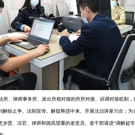
立司法所、律师事务所、派出所相对接的所所对接、诉调对接机制
到解纷止争、法制宣传、解疑释惑中来。开展法治讲座35次；为
，把乡贤、法官、律师和德高望重的老党员、老干部请进“调解超