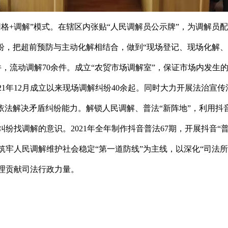
“网格+调解”模式。在辖区内张贴“人民调解员公示牌”，为调解员
纠纷，把超前预防与主动化解相结合，做到“现场登记、现场化解
件，流动调解70余件。成立“农贸市场调解室”，保证市场内发
21年12月成立以来现场调解纠纷40余起。同时大力开展法治宣
和依法解决矛盾纠纷能力。解锁人民调解、普法“新阵地”，利用
纷找调解的意识。2021年全年制作抖音普法67期，开展抖音“
牢人民调解维护社会稳定“第一道防线”为主线，以深化“司法所+
理贡献司法行政力量。