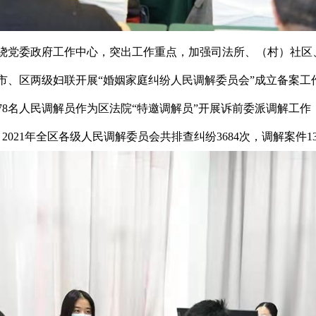
紧围绕党委政府工作中心，突出工作重点，加强司法所、（村）社
合市、区两级妇联开展“婚姻家庭纠纷人民调解委员会”成立备案工
8名人民调解员作为区法院“特邀调解员”开展诉前委派调解工作，
021年全区各级人民调解委员会共排查纠纷3684次，调解案件136